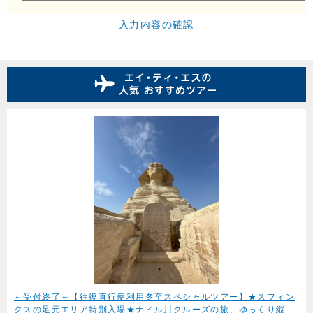
入力内容の確認
～受付終了～【往復直行便利用冬至スペシャルツアー】★スフィン
クスの足元エリア特別入場★ナイル川クルーズの旅、ゆっくり縦