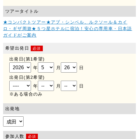
のウェブページから取得された各種情報の利用によって生じるあら
ゆる損害に関して当社は一切の責任を負いません。
ツアータイトル
■個人情報に関するお問合せ
★コンパクトツアー★アブ・シンベル、ルクソール＆カイ
当社のプライバシーポリシー（個人情報保護）に関するご意見やご
ロ・ギザ周遊★５つ星ホテルに宿泊！安心の専用車・日本語
質問は下記までお問合せ下さい。
ガイドがご案内
株式会社 A.T.S
希望出発日
mailto:info@ats-hj.com
必須
出発日(第1希望)
電話：03-6432-9234
年
月
日
出発日(第2希望)
年
月
日
※ある場合のみ
出発地
参加人数
必須