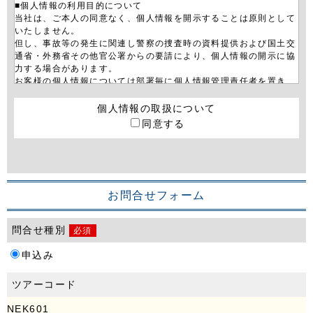
■個人情報の利用目的について
当社は、ご本人の同意なく、個人情報を開示することは原則として
いたしません。
但し、事故等の発生に関連し警察の捜査時の資料提供および国土交
通省・外務省その他官公署からの要請により、個人情報の開示に協
力する場合があります。
お客様の個人情報については部署毎に個人情報管理責任者を置き、
その管理者に適切な管理を行わせております。
当社は、お客さまから個人情報について照会、訂正、追加、利用停
個人情報の取扱について
止等を依頼された場合、お客様ご本人であることを確認した上で、
同意する
法令及び当社内規に従い、遅滞なく必要な措置を取らせていただき
ます。また、当社からのダイレクトメールや電子メールでのご案内
について、お客様が希望されない場合は取扱いを停止させていただ
きます。
■サーバー不正アクセス対応について
お問合せフォーム
当社サイトは、サーバーへの外部からの不正アクセスを防止する為
に最善の処置を施しております。
問合せ種別
必須
当社サイトは、お客様がネットで送信される情報を暗号化して保護
するためのSSL（Secure Sockets Layer）に対応しております。
申込み
■ホームページ利用上の注意について
当社のホームページの利用はお客様の責任において行われるものと
ツアーコード
します。
当社ホームページ及び当社ホームページを通じてアクセスできる他
NEK601