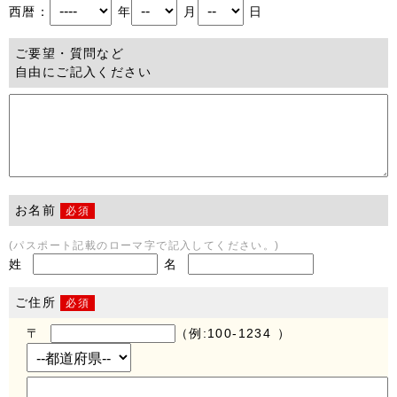
西暦：
年
月
日
ご要望・質問など
自由にご記入ください
お名前
必須
(パスポート記載のローマ字で記入してください。)
姓
名
ご住所
必須
〒
（例:100-1234 ）