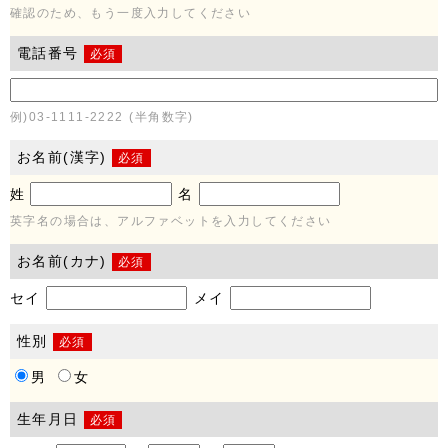
確認のため、もう一度入力してください
電話番号
必須
例)03-1111-2222 (半角数字)
お名前(漢字)
必須
姓
名
英字名の場合は、アルファベットを入力してください
お名前(カナ)
必須
セイ
メイ
性別
必須
男
女
生年月日
必須