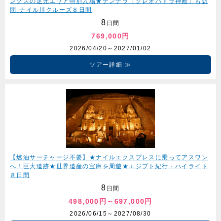
ンクスの足元エリア特別入場★デンデラ（クレオパトラ神殿）も訪
問 ナイル川クルーズ８日間
8
日間
769,000円
2026/04/20～2027/01/02
ツアー詳細
【燃油サーチャージ不要】★ナイルエクスプレスに乗ってアスワン
へ！巨大遺跡★世界遺産の宝庫を周遊★エジプト紀行・ハイライト
８日間
8
日間
498,000円～697,000円
2026/06/15～2027/08/30