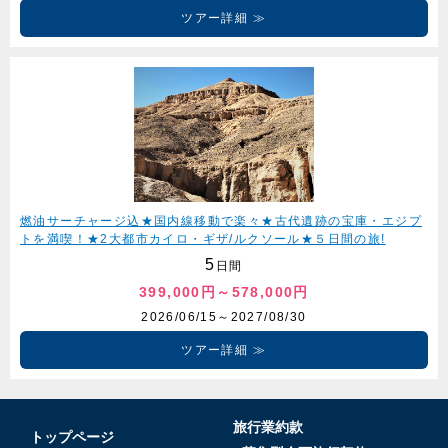
ツアー詳細
燃油サーチャージ込★国内線移動で楽々★古代遺跡の宝庫・エジプ
トを満喫！★2大都市カイロ・ギザ/ルクソール★５日間の旅!
5
日間
399,000円～578,000円
2026/06/15～2027/08/30
ツアー詳細
旅行業約款
トップページ