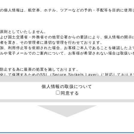
様の個人情報は、航空券、ホテル、ツアーなどの予約・手配等を目的に使用
は原則としていたしません。
および国土交通省・外務省その他官公署からの要請により、個人情報の開示
任者を置き、その管理者に適切な管理を行わせております。
追加、利用停止等を依頼された場合、お客様ご本人であることを確認した上
ールや電子メールでのご案内について、お客様が希望されない場合は取扱い
防止する為に最善の処置を施しております。
護するためのSSL（Secure Sockets Layer）に対応しており
個人情報の取扱について
われるものとします。
同意する
セスできる他のウェブページから取得された各種情報の利用によって生じる
ご意見やご質問は下記までお問合せ下さい。