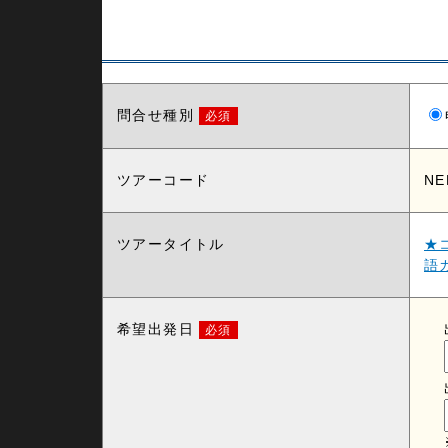
電話：03-6432-9234
問合せ種別
必須
ツアーコード
NE
ツアータイトル
★
語
希望出発日
必須