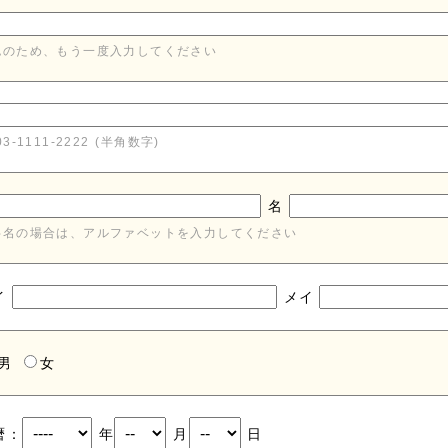
認のため、もう一度入力してください
03-1111-2222 (半角数字)
名
字名の場合は、アルファベットを入力してください
イ
メイ
男
女
暦：
年
月
日