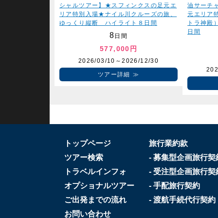
シャルツアー】★スフィンクスの足元エ
油サーチ
リア特別入場★ナイル川クルーズの旅、
元エリア
ゆっくり縦断 ハイライト８日間
トラ神殿
日間
8
日間
577,000円
2026/03/10～2026/12/30
202
ツアー詳細
トップページ
旅行業約款
ツアー検索
- 募集型企画旅行契
トラベルインフォ
- 受注型企画旅行契
オプショナルツアー
- 手配旅行契約
ご出発までの流れ
- 渡航手続代行契約
お問い合わせ