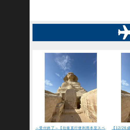
～受付終了～【往復直行便利用冬至スペ
【12/2