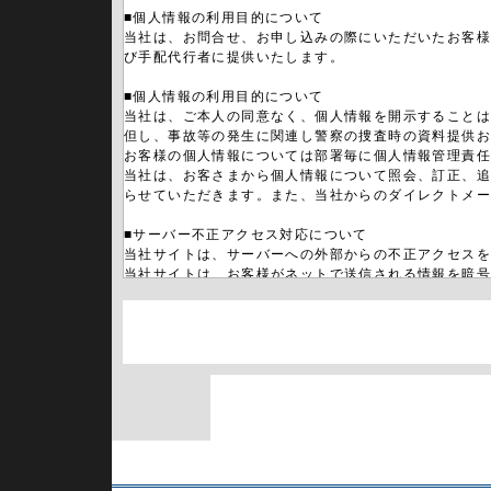
■個人情報の利用目的について
当社は、お問合せ、お申し込みの際にいただいたお客
び手配代行者に提供いたします。
■個人情報の利用目的について
当社は、ご本人の同意なく、個人情報を開示すること
但し、事故等の発生に関連し警察の捜査時の資料提供
お客様の個人情報については部署毎に個人情報管理責
当社は、お客さまから個人情報について照会、訂正、
らせていただきます。また、当社からのダイレクトメ
■サーバー不正アクセス対応について
当社サイトは、サーバーへの外部からの不正アクセスを
当社サイトは、お客様がネットで送信される情報を暗号化して保
■ホームページ利用上の注意について
当社のホームページの利用はお客様の責任において行
当社ホームページ及び当社ホームページを通じてアク
■個人情報に関するお問合せ
当社のプライバシーポリシー（個人情報保護）に関する
株式会社 A.T.S
mailto:info@ats-hj.com