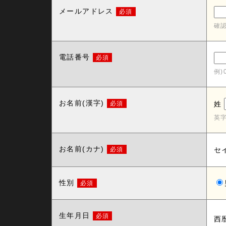
メールアドレス
必須
確
電話番号
必須
例)
お名前(漢字)
必須
姓
英
お名前(カナ)
必須
セ
性別
必須
生年月日
必須
西