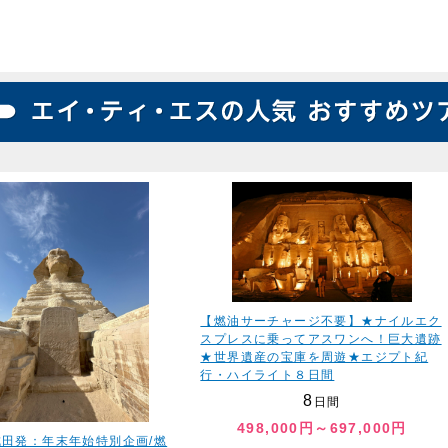
【燃油サーチャージ不要】★ナイルエク
スプレスに乗ってアスワンへ！巨大遺跡
★世界遺産の宝庫を周遊★エジプト紀
行・ハイライト８日間
8
日間
498,000円～697,000円
6成田発：年末年始特別企画/燃