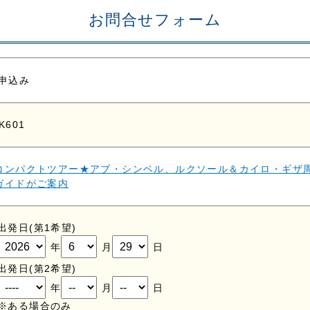
お問合せフォーム
申込み
K601
コンパクトツアー★アブ・シンベル、ルクソール＆カイロ・ギザ
ガイドがご案内
出発日(第1希望)
年
月
日
出発日(第2希望)
年
月
日
※ある場合のみ