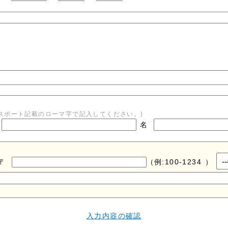
パスポート記載のローマ字で記入してください。)
名
〒
（例:100-1234 ）
入力内容の確認