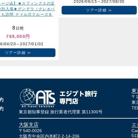
2026/06/15～2027/08/30
ャージ込】★スフィンクスの足
特別入場★デンデラ（クレオパ
ツアー詳細
）も訪問 ナイル川クルーズ８
8
日間
769,000円
6/04/20～2027/01/02
ツアー詳細
東
〒1
約
東
TE
約
東京都知事登録 旅行業者代理業 第11300号
大阪支店
エ
〒540-0026
Cai
51
大阪市中央区内本町2-2-14-206