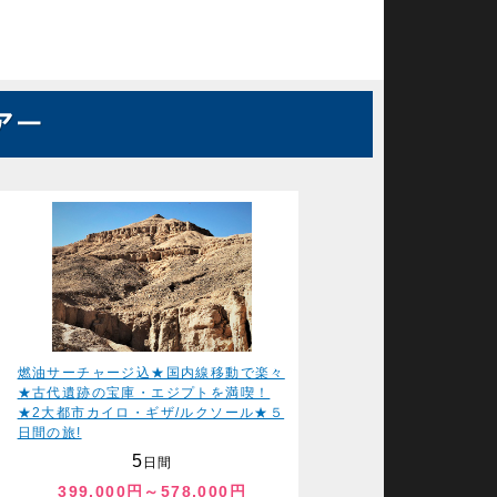
燃油サーチャージ込★国内線移動で楽々
★古代遺跡の宝庫・エジプトを満喫！
★2大都市カイロ・ギザ/ルクソール★５
日間の旅!
5
日間
399,000円～578,000円