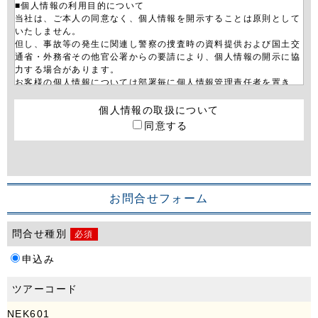
■個人情報の利用目的について
当社は、ご本人の同意なく、個人情報を開示することは原則として
いたしません。
但し、事故等の発生に関連し警察の捜査時の資料提供および国土交
通省・外務省その他官公署からの要請により、個人情報の開示に協
力する場合があります。
お客様の個人情報については部署毎に個人情報管理責任者を置き、
その管理者に適切な管理を行わせております。
当社は、お客さまから個人情報について照会、訂正、追加、利用停
個人情報の取扱について
止等を依頼された場合、お客様ご本人であることを確認した上で、
同意する
法令及び当社内規に従い、遅滞なく必要な措置を取らせていただき
ます。また、当社からのダイレクトメールや電子メールでのご案内
について、お客様が希望されない場合は取扱いを停止させていただ
きます。
■サーバー不正アクセス対応について
お問合せフォーム
当社サイトは、サーバーへの外部からの不正アクセスを防止する為
に最善の処置を施しております。
問合せ種別
必須
当社サイトは、お客様がネットで送信される情報を暗号化して保護
するためのSSL（Secure Sockets Layer）に対応しております。
申込み
■ホームページ利用上の注意について
当社のホームページの利用はお客様の責任において行われるものと
ツアーコード
します。
当社ホームページ及び当社ホームページを通じてアクセスできる他
NEK601