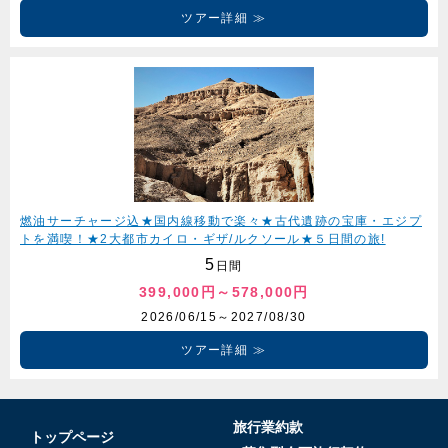
ツアー詳細
燃油サーチャージ込★国内線移動で楽々★古代遺跡の宝庫・エジプ
トを満喫！★2大都市カイロ・ギザ/ルクソール★５日間の旅!
5
日間
399,000円～578,000円
2026/06/15～2027/08/30
ツアー詳細
旅行業約款
トップページ