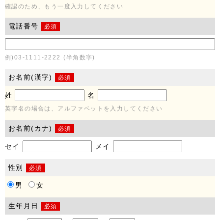
確認のため、もう一度入力してください
電話番号
必須
例)03-1111-2222 (半角数字)
お名前(漢字)
必須
姓
名
英字名の場合は、アルファベットを入力してください
お名前(カナ)
必須
セイ
メイ
性別
必須
男
女
生年月日
必須