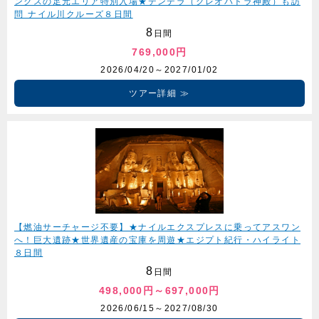
ンクスの足元エリア特別入場★デンデラ（クレオパトラ神殿）も訪
問 ナイル川クルーズ８日間
8
日間
769,000円
2026/04/20～2027/01/02
ツアー詳細
【燃油サーチャージ不要】★ナイルエクスプレスに乗ってアスワン
へ！巨大遺跡★世界遺産の宝庫を周遊★エジプト紀行・ハイライト
８日間
8
日間
498,000円～697,000円
2026/06/15～2027/08/30