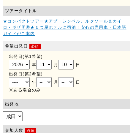
のウェブページから取得された各種情報の利用によって生じるあら
ゆる損害に関して当社は一切の責任を負いません。
ツアータイトル
■個人情報に関するお問合せ
★コンパクトツアー★アブ・シンベル、ルクソール＆カイ
当社のプライバシーポリシー（個人情報保護）に関するご意見やご
ロ・ギザ周遊★５つ星ホテルに宿泊！安心の専用車・日本語
質問は下記までお問合せ下さい。
ガイドがご案内
株式会社 A.T.S
希望出発日
mailto:info@ats-hj.com
必須
出発日(第1希望)
電話：03-6432-9234
年
月
日
出発日(第2希望)
年
月
日
※ある場合のみ
出発地
参加人数
必須