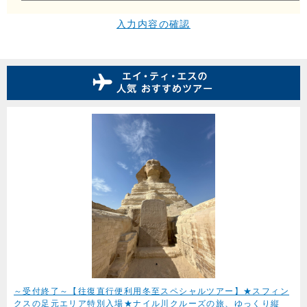
入力内容の確認
～受付終了～【往復直行便利用冬至スペシャルツアー】★スフィン
クスの足元エリア特別入場★ナイル川クルーズの旅、ゆっくり縦