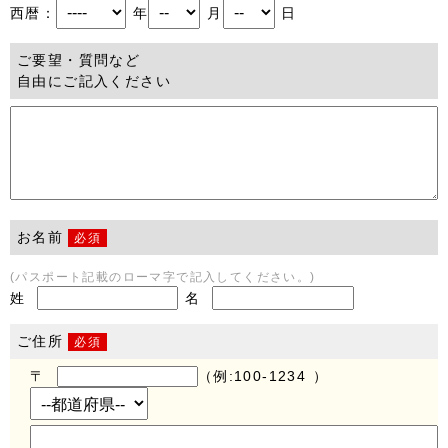
西暦：
年
月
日
ご要望・質問など
自由にご記入ください
お名前
必須
(パスポート記載のローマ字で記入してください。)
姓
名
ご住所
必須
〒
（例:100-1234 ）