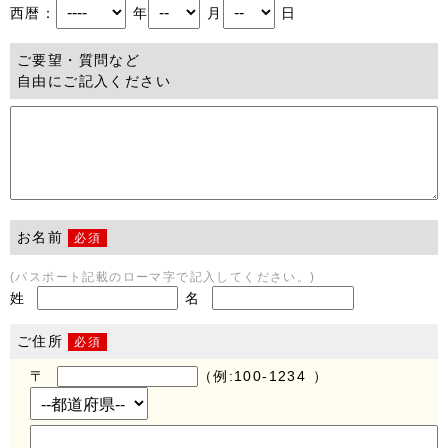
西暦：
年
月
日
ご要望・質問など
自由にご記入ください
お名前
必須
(パスポート記載のローマ字で記入してください。)
姓
名
ご住所
必須
〒
（例:100-1234 ）