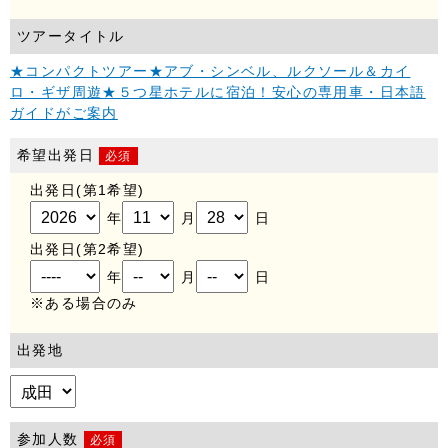
のウェブページから取得された各種情報の利用によって生じるあら
ゆる損害に関して当社は一切の責任を負いません。
ツアータイトル
■個人情報に関するお問合せ
★コンパクトツアー★アブ・シンベル、ルクソール＆カイ
当社のプライバシーポリシー（個人情報保護）に関するご意見やご
ロ・ギザ周遊★５つ星ホテルに宿泊！安心の専用車・日本語
質問は下記までお問合せ下さい。
ガイドがご案内
株式会社 A.T.S
希望出発日
mailto:info@ats-hj.com
必須
出発日(第1希望)
電話：03-6432-9234
年
月
日
出発日(第2希望)
年
月
日
※ある場合のみ
出発地
参加人数
必須