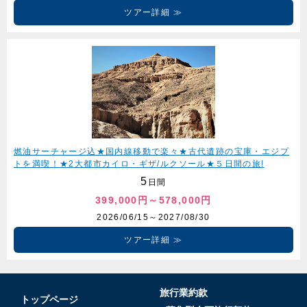
ツアー詳細
燃油サーチャージ込★国内線移動で楽々★古代遺跡の宝庫・エジプ
トを満喫！★2大都市カイロ・ギザ/ルクソール★５日間の旅!
5
日間
399,000円～578,000円
2026/06/15～2027/08/30
ツアー詳細
旅行業約款
トップページ