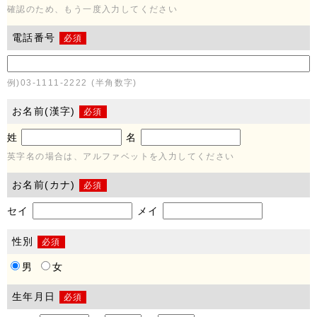
確認のため、もう一度入力してください
電話番号
必須
例)03-1111-2222 (半角数字)
お名前(漢字)
必須
姓
名
英字名の場合は、アルファベットを入力してください
お名前(カナ)
必須
セイ
メイ
性別
必須
男
女
生年月日
必須