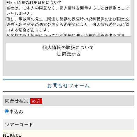
■個人情報の利用目的について
当社は、ご本人の同意なく、個人情報を開示することは原則として
いたしません。
但し、事故等の発生に関連し警察の捜査時の資料提供および国土交
通省・外務省その他官公署からの要請により、個人情報の開示に協
力する場合があります。
お客様の個人情報については部署毎に個人情報管理責任者を置き、
その管理者に適切な管理を行わせております。
当社は、お客さまから個人情報について照会、訂正、追加、利用停
個人情報の取扱について
止等を依頼された場合、お客様ご本人であることを確認した上で、
同意する
法令及び当社内規に従い、遅滞なく必要な措置を取らせていただき
ます。また、当社からのダイレクトメールや電子メールでのご案内
について、お客様が希望されない場合は取扱いを停止させていただ
きます。
■サーバー不正アクセス対応について
お問合せフォーム
当社サイトは、サーバーへの外部からの不正アクセスを防止する為
に最善の処置を施しております。
問合せ種別
必須
当社サイトは、お客様がネットで送信される情報を暗号化して保護
するためのSSL（Secure Sockets Layer）に対応しております。
申込み
■ホームページ利用上の注意について
当社のホームページの利用はお客様の責任において行われるものと
ツアーコード
します。
当社ホームページ及び当社ホームページを通じてアクセスできる他
NEK601