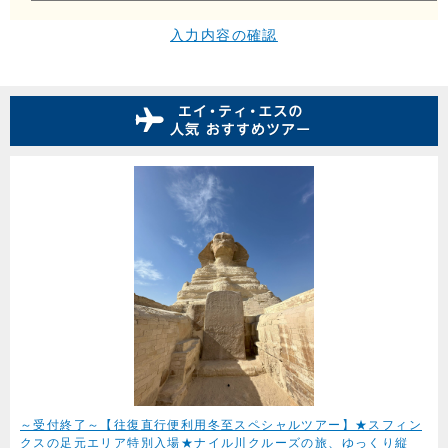
入力内容の確認
～受付終了～【往復直行便利用冬至スペシャルツアー】★スフィン
クスの足元エリア特別入場★ナイル川クルーズの旅、ゆっくり縦