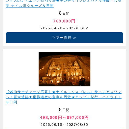
ンクスの足元エリア特別入場★デンデラ（クレオパトラ神殿）も訪
問 ナイル川クルーズ８日間
8
日間
769,000円
2026/04/20～2027/01/02
ツアー詳細
【燃油サーチャージ不要】★ナイルエクスプレスに乗ってアスワン
へ！巨大遺跡★世界遺産の宝庫を周遊★エジプト紀行・ハイライト
８日間
8
日間
498,000円～697,000円
2026/06/15～2027/08/30