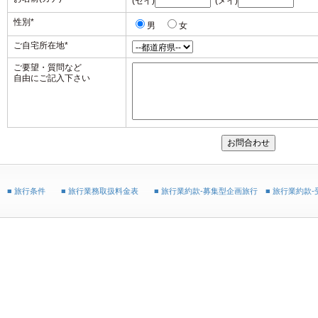
(セイ)
(メイ)
性別
*
男
女
ご自宅所在地
*
ご要望・質問など
自由にご記入下さい
■ 旅行条件
■ 旅行業務取扱料金表
■ 旅行業約款-募集型企画旅行
■ 旅行業約款