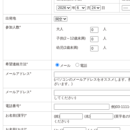
年
月
日
出発地
参加人数
*
大人
人
子供(2～12歳未満)
人
幼児(2歳未満)
人
希望連絡方法
*
メール
電話
メールアドレス
*
(パソコンのメールアドレスをオススメします。
ざいます。)
メールアドレス
*
してください)
電話番号
*
例)03-1111
お名前(漢字)
*
(姓)
(名)
(英字名
ください)
お名前(カナ)
*