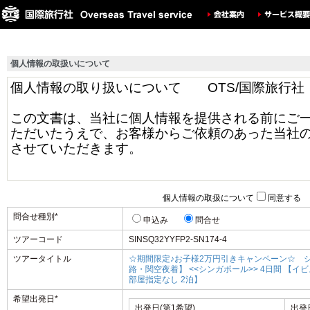
個人情報の取扱いについて
個人情報の取扱について
同意する
問合せ種別
*
申込み
問合せ
ツアーコード
SINSQ32YYFP2-SN174-4
ツアータイトル
☆期間限定♪お子様2万円引きキャンペーン☆ シ
路・関空夜着】 <<シンガポール>> 4日間 【イビ
部屋指定なし 2泊】
希望出発日
*
出発日(第1希望)
出発