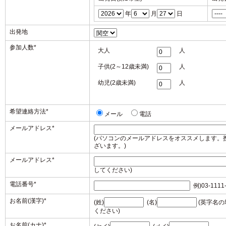
年
月
日
出発地
参加人数
*
大人
人
子供(2～12歳未満)
人
幼児(2歳未満)
人
希望連絡方法
*
メール
電話
メールアドレス
*
(パソコンのメールアドレスをオススメします。
ざいます。)
メールアドレス
*
してください)
電話番号
*
例)03-1111
お名前(漢字)
*
(姓)
(名)
(英字名
ください)
お名前(カナ)
*