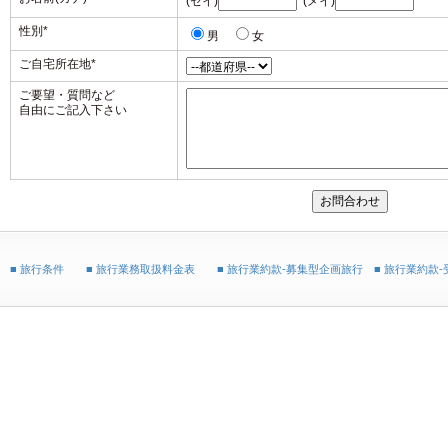
(セイ)
(メイ)
性別
*
男
女
ご自宅所在地
*
ご要望・質問など
自由にご記入下さい
■ 旅行条件
■ 旅行業務取扱料金表
■ 旅行業約款-募集型企画旅行
■ 旅行業約款