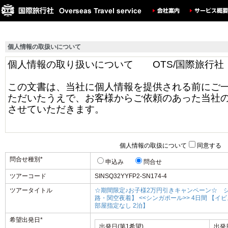
個人情報の取扱いについて
個人情報の取扱について
同意する
問合せ種別
*
申込み
問合せ
ツアーコード
SINSQ32YYFP2-SN174-4
ツアータイトル
☆期間限定♪お子様2万円引きキャンペーン☆ シ
路・関空夜着】 <<シンガポール>> 4日間 【イビ
部屋指定なし 2泊】
希望出発日
*
出発日(第1希望)
出発