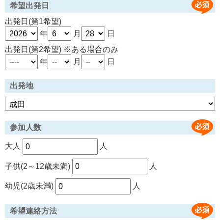
希望出発日
出発日(第1希望)
年
月
日
出発日(第2希望) ※ある場合のみ
年
月
日
出発地
参加人数
大人
人
子供(2～12歳未満)
人
幼児(2歳未満)
人
希望連絡方法