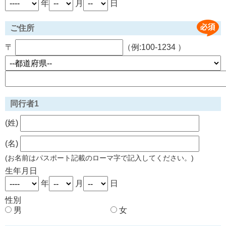
年
月
日
ご住所
〒
（例:100-1234 ）
同行者1
(姓)
(名)
(お名前はパスポート記載のローマ字で記入してください。)
生年月日
年
月
日
性別
男
女