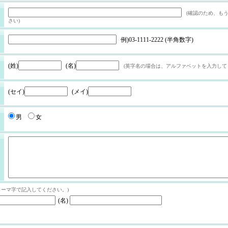
(確認のため、も
さい)
例)03-1111-2222 (半角数字)
(姓)
(名)
(英字名の場合は、アルファベットを入力して
(セイ)
(メイ)
男
女
ローマ字で記入してください。)
(名)