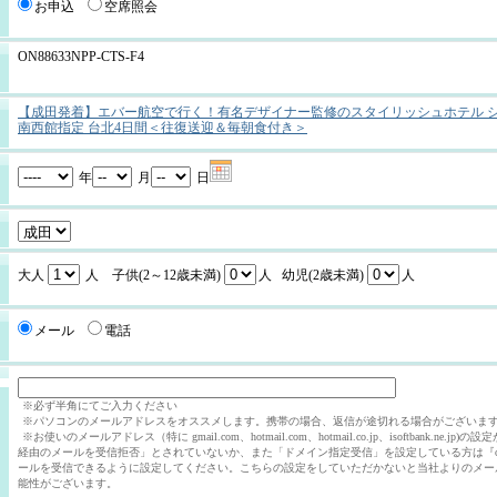
お申込
空席照会
ON88633NPP-CTS-F4
【成田発着】エバー航空で行く！有名デザイナー監修のスタイリッシュホテル 
南西館指定 台北4日間＜往復送迎＆毎朝食付き＞
年
月
日
大人
人 子供(2～12歳未満)
人 幼児(2歳未満)
人
メール
電話
※必ず半角にてご入力ください
※パソコンのメールアドレスをオススメします。携帯の場合、返信が途切れる場合がございま
※お使いのメールアドレス（特に gmail.com、hotmail.com、hotmail.co.jp、isoftbank.ne.j
経由のメールを受信拒否」とされていないか、また「ドメイン指定受信」を設定している方は『ovel.
ールを受信できるように設定してください。こちらの設定をしていただかないと当社よりのメー
能性がございます。