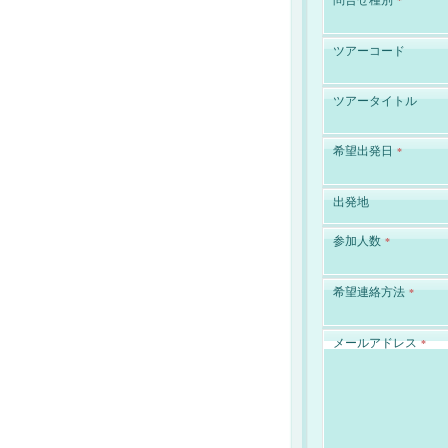
問合せ種別
*
ツアーコード
ツアータイトル
希望出発日
*
出発地
参加人数
*
希望連絡方法
*
メールアドレス
*