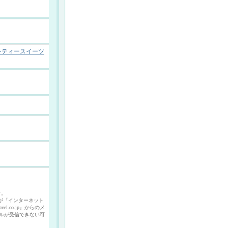
シティースイーツ
す。
p)の設定が「インターネット
co.jp』からのメ
ルが受信できない可