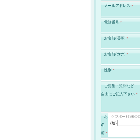
メールアドレス
*
電話番号
*
お名前(漢字)
*
お名前(カナ)
*
性別
*
ご要望・質問など
自由にご記入下さい
*
お
(パスポート記載の
(姓)
名
前
*