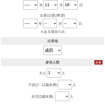
年
月
日
出発日(第2希望)
年
月
日
※ある場合のみ
出発地
参加人数
大人
人
子供(2～12歳未満)
人
幼児(2歳未満)
人