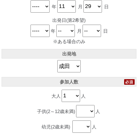
年
月
日
出発日(第2希望)
年
月
日
※ある場合のみ
出発地
参加人数
大人
人
子供(2～12歳未満)
人
幼児(2歳未満)
人