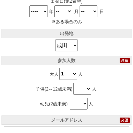
出発日(第2希望)
年
月
日
※ある場合のみ
出発地
参加人数
大人
人
子供(2～12歳未満)
人
幼児(2歳未満)
人
メールアドレス