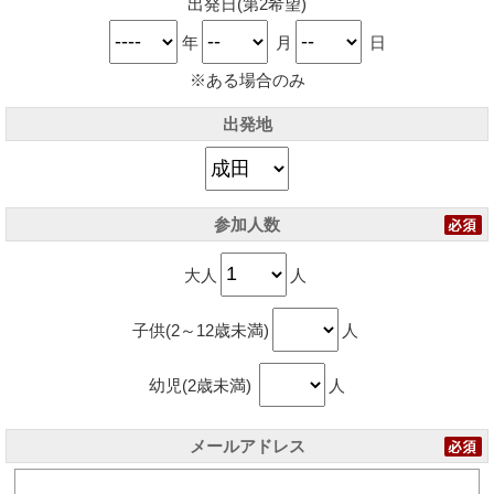
出発日(第2希望)
年
月
日
※ある場合のみ
出発地
参加人数
大人
人
子供(2～12歳未満)
人
幼児(2歳未満)
人
メールアドレス