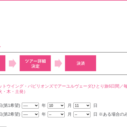
み
ットウイング・パビリオンズでアーユルヴェーダひとり旅6日間／
火・木・土発）
(第1希望)
年
月
日
(第2希望)
年
月
日
※ある場合の