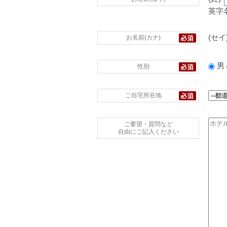
英字
(セイ
お名前(カナ)
男
性別
ご自宅所在地
ご要望・質問など
自由にご記入ください