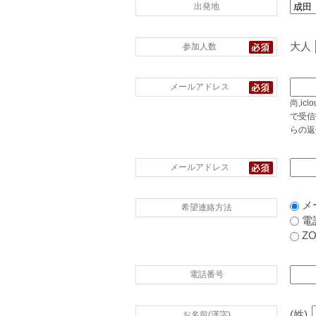
出発地
大人
参加人数
メールアドレス
尚,i
で受信
らの返
メールアドレス
メ
希望連絡方法
電
Z
電話番号
(姓)
お名前(漢字)