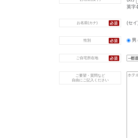
英字
(セイ
お名前(カナ)
男
性別
ご自宅所在地
ご要望・質問など
自由にご記入ください