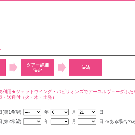
み
便利用★ジェットウイング・パビリオンズでアーユルヴェーダふた
事・送迎付（火・木・土発）
(第1希望)
年
月
日
(第2希望)
年
月
日
※ある場合の