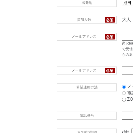
出発地
大人
参加人数
メールアドレス
尚,i
で受信
らの返
メールアドレス
メ
希望連絡方法
電
Z
電話番号
(姓)
お名前(漢字)