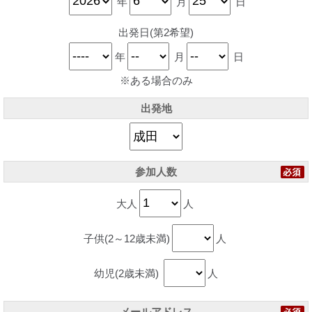
年
月
日
出発日(第2希望)
年
月
日
※ある場合のみ
出発地
参加人数
大人
人
子供(2～12歳未満)
人
幼児(2歳未満)
人
メールアドレス