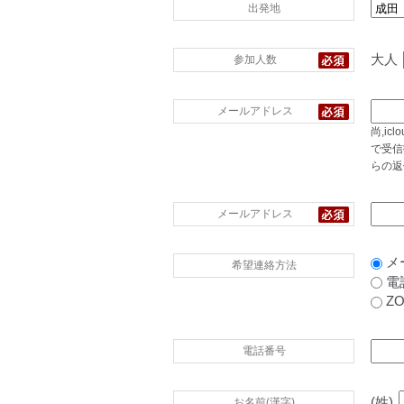
出発地
大人
参加人数
メールアドレス
尚,i
で受信
らの返
メールアドレス
メ
希望連絡方法
電
Z
電話番号
(姓)
お名前(漢字)