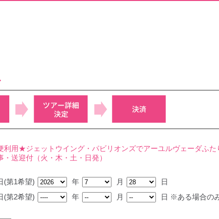
み
便利用★ジェットウイング・パビリオンズでアーユルヴェーダふた
事・送迎付（火・木・土・日発）
(第1希望)
年
月
日
(第2希望)
年
月
日
※ある場合の