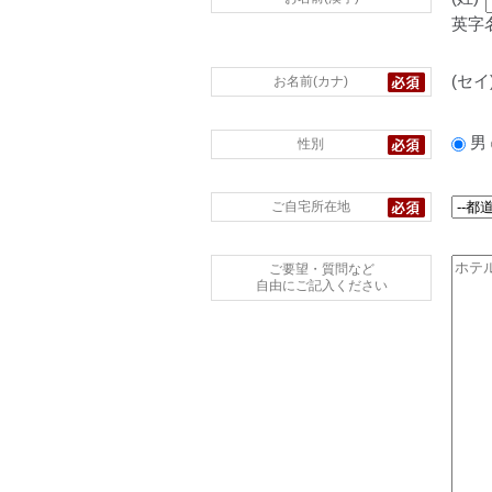
英字
(セイ
お名前(カナ)
男
性別
ご自宅所在地
ご要望・質問など
自由にご記入ください