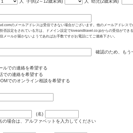
人
子供(2～12歳未満)
人
幼児(2歳未満)
cloud.comのメールアドレスは受信できない場合がございます。他のメールアドレ
拒否設定をされている方は、ドメイン設定でloveandtravel.co.jpからの受信
信メールが届かないようであればお手数ですがお電話にてご連絡下さい。
確認のため、もう
ールでの連絡を希望する
話での連絡を希望する
OOMでのオンライン相談を希望する
(名)
名の場合は、アルファベットを入力してください