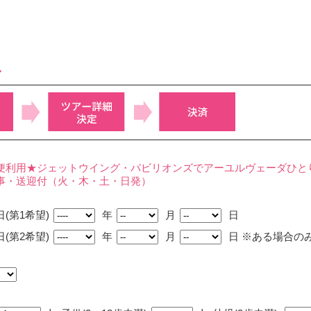
み
便利用★ジェットウイング・パビリオンズでアーユルヴェーダひと
事・送迎付（火・木・土・日発）
(第1希望)
年
月
日
(第2希望)
年
月
日
※ある場合の