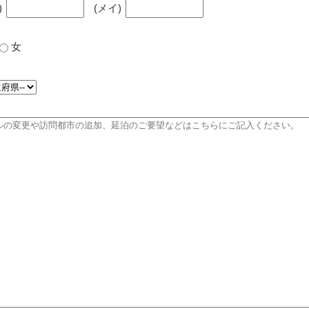
)
(メイ)
女