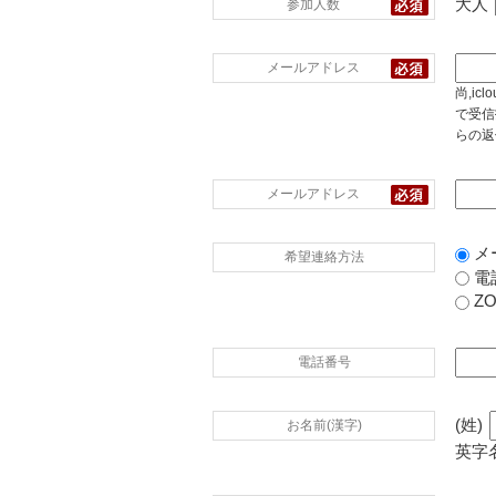
大人
参加人数
メールアドレス
尚,i
で受信
らの返
メールアドレス
メ
希望連絡方法
電
Z
電話番号
(姓)
お名前(漢字)
英字