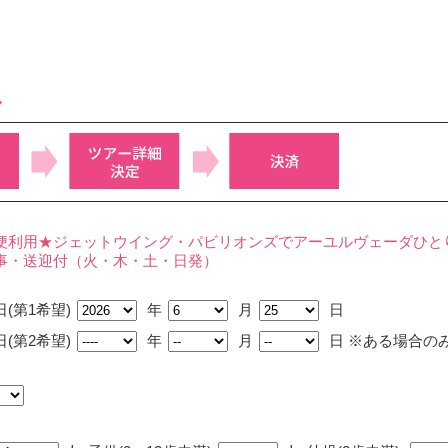
み
便利用★ジェットウイング・パビリオンズでアーユルヴェーダひと
事・送迎付（火・木・土・日発）
(第1希望)
年
月
日
(第2希望)
年
月
日
※ある場合の