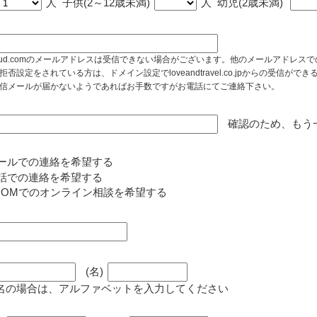
人
子供(2～12歳未満)
人
幼児(2歳未満)
cloud.comのメールアドレスは受信できない場合がございます。他のメールアドレ
拒否設定をされている方は、ドメイン設定でloveandtravel.co.jpからの受信
信メールが届かないようであればお手数ですがお電話にてご連絡下さい。
確認のため、もう
ールでの連絡を希望する
話での連絡を希望する
OOMでのオンライン相談を希望する
(名)
名の場合は、アルファベットを入力してください