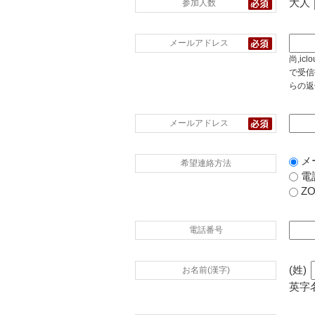
大人
参加人数
メールアドレス
尚,i
で受信
らの返
メールアドレス
メ
希望連絡方法
電
Z
電話番号
(姓)
お名前(漢字)
英字