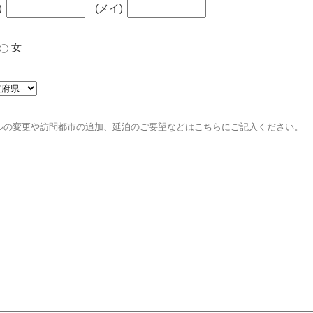
)
(メイ)
女