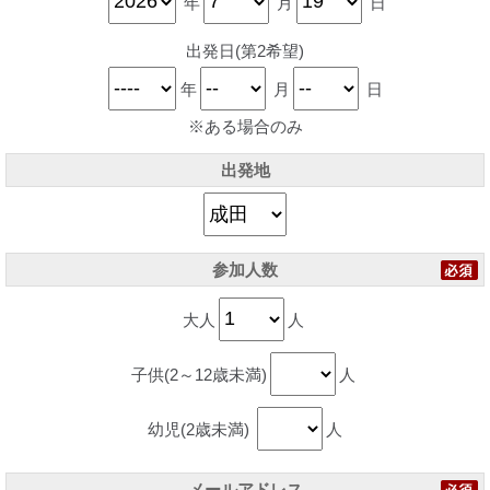
年
月
日
出発日(第2希望)
年
月
日
※ある場合のみ
出発地
参加人数
大人
人
子供(2～12歳未満)
人
幼児(2歳未満)
人
メールアドレス