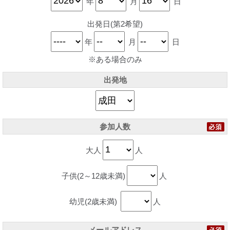
年
月
日
出発日(第2希望)
年
月
日
※ある場合のみ
出発地
参加人数
大人
人
子供(2～12歳未満)
人
幼児(2歳未満)
人
メールアドレス