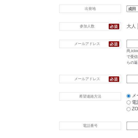
出発地
大人
参加人数
メールアドレス
尚,i
で受信
らの返
メールアドレス
メ
希望連絡方法
電
Z
電話番号