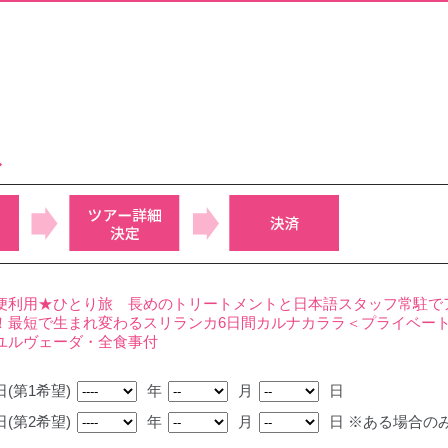
み
便利用★ひとり旅 長めのトリートメントと日本語スタッフ常駐で
！最短で生まれ変わるスリランカ6日間カルナカララ＜プライベー
ユルヴェーダ・全食事付
(第1希望)
年
月
日
(第2希望)
年
月
日
※ある場合の