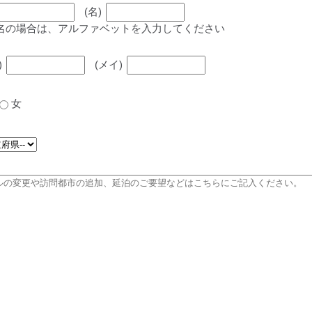
(名)
名の場合は、アルファベットを入力してください
)
(メイ)
女