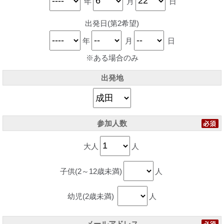
年
月
日
出発日(第2希望)
年
月
日
※ある場合のみ
出発地
参加人数
大人
人
子供(2～12歳未満)
人
幼児(2歳未満)
人
メールアドレス