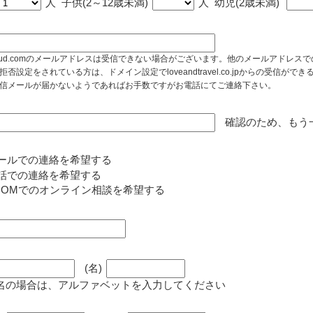
人
子供(2～12歳未満)
人
幼児(2歳未満)
cloud.comのメールアドレスは受信できない場合がございます。他のメールアドレ
拒否設定をされている方は、ドメイン設定でloveandtravel.co.jpからの受信
信メールが届かないようであればお手数ですがお電話にてご連絡下さい。
確認のため、もう
ールでの連絡を希望する
話での連絡を希望する
OOMでのオンライン相談を希望する
(名)
名の場合は、アルファベットを入力してください