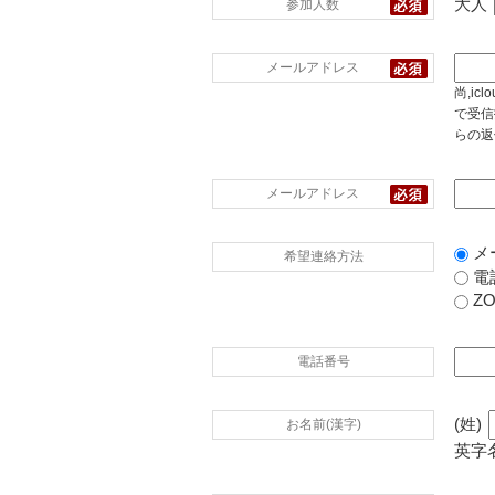
大人
参加人数
メールアドレス
尚,i
で受信
らの返
メールアドレス
メ
希望連絡方法
電
Z
電話番号
(姓)
お名前(漢字)
英字