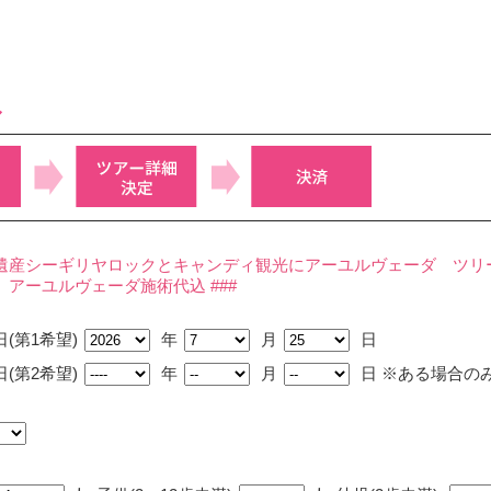
み
遺産シーギリヤロックとキャンディ観光にアーユルヴェーダ ツリーオ
、アーユルヴェーダ施術代込 ###
(第1希望)
年
月
日
(第2希望)
年
月
日
※ある場合の