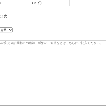
)
(メイ)
女