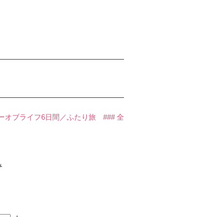
ブライフ6日間／ふたり旅 ### 全
み