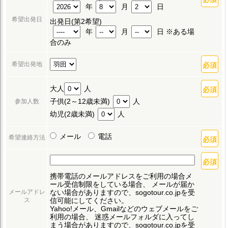
年
月
日
希望出発日
出発日(第2希望)
年
月
日 ※ある場
合のみ
希望出発地
大人
人
子供(2～12歳未満)
人
参加人数
幼児(2歳未満)
人
メール
電話
希望連絡方法
携帯電話のメールアドレスをご利用の場合メ
ール受信制限をしている場合、
メールが届か
ない場合がありますので、sogotour.co.jpを受
メールアドレ
信可能にしてください。
ス
Yahoo!メール、Gmailなどのウェブメールをご
利用の場合、
迷惑メールフォルダに入ってし
まう場合がありますので、sogotour.co.jpを受