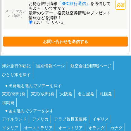
お得な旅行情報
「SPC旅行通信」
を送信して
もよろしいですか？
メールマガジ
最新のツアー、格安航空券情報やプレゼント
ン（無料）
情報などを掲載！
はい
いいえ
お問い合わせを送信する
海外旅行体験記
国別情報ページ
航空会社別情報ページ
ひとり旅を探す
▼出発地を選んでツアーを探す
東京(羽田)発
東京(成田)発
大阪発
名古屋発
札幌発
福岡発
▼国を選んでツアーを探す
アイルランド
アメリカ
アラブ首長国連邦
イギリス
イタリア
オーストラリア
オーストリア
オランダ
カナダ