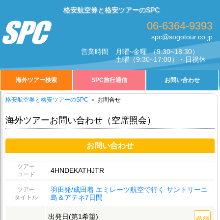
格安航空券と格安ツアーのSPC
06-6364-9393
spc@sogotour.co.jp
営業時間
月曜~金曜
（9:30~18:30）
土曜
（9:30~17:00）・日祝休
海外ツアー検索
SPC旅行通信
お問い合わせ
格安航空券と格安ツアーのSPC
お問合せ
海外ツアーお問い合わせ（空席照会）
お問い合わせ
ツアー
4HNDEKATHJTR
コード
羽田発/成田着 エミレーツ航空で行く サントリーニ
ツアー
島＆アテネ7日間
タイトル
出発日(第1希望)