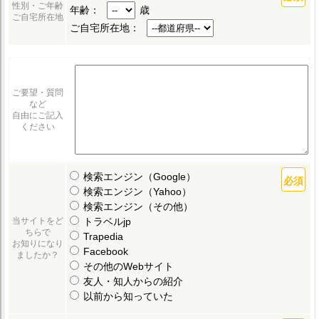
性別・ご年齢
年齢：
歳
ご自宅所在地
ご自宅所在地：
ご要望・質問
など
自由にご記入
ください
検索エンジン（Google）
検索エンジン（Yahoo）
検索エンジン（その他）
トラベルjp
当サイトをど
ちらで
Trapedia
お知りになり
Facebook
ましたか？
その他のWebサイト
友人・知人からの紹介
以前から知っていた