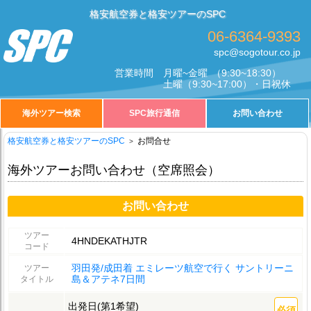
格安航空券と格安ツアーのSPC
06-6364-9393
spc@sogotour.co.jp
営業時間
月曜~金曜
（9:30~18:30）
土曜
（9:30~17:00）・日祝休
海外ツアー検索
SPC旅行通信
お問い合わせ
格安航空券と格安ツアーのSPC
お問合せ
海外ツアーお問い合わせ（空席照会）
お問い合わせ
ツアー
4HNDEKATHJTR
コード
羽田発/成田着 エミレーツ航空で行く サントリーニ
ツアー
島＆アテネ7日間
タイトル
出発日(第1希望)