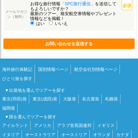
お得な旅行情報
「SPC旅行通信」
を送信して
もよろしいですか？
メールマガジ
最新のツアー、格安航空券情報やプレゼント
ン（無料）
情報などを掲載！
はい
いいえ
お問い合わせを送信する
海外旅行体験記
国別情報ページ
航空会社別情報ページ
ひとり旅を探す
▼出発地を選んでツアーを探す
東京(羽田)発
東京(成田)発
大阪発
名古屋発
札幌発
福岡発
▼国を選んでツアーを探す
アイルランド
アメリカ
アラブ首長国連邦
イギリス
イタリア
オーストラリア
オーストリア
オランダ
カナダ