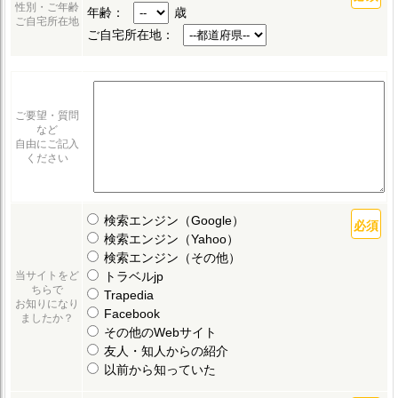
性別・ご年齢
年齢：
歳
ご自宅所在地
ご自宅所在地：
ご要望・質問
など
自由にご記入
ください
検索エンジン（Google）
検索エンジン（Yahoo）
検索エンジン（その他）
トラベルjp
当サイトをど
ちらで
Trapedia
お知りになり
Facebook
ましたか？
その他のWebサイト
友人・知人からの紹介
以前から知っていた