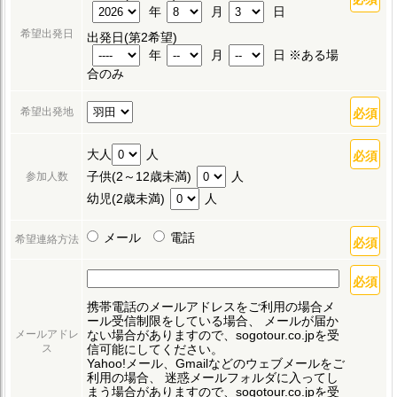
年
月
日
希望出発日
出発日(第2希望)
年
月
日 ※ある場
合のみ
希望出発地
大人
人
子供(2～12歳未満)
人
参加人数
幼児(2歳未満)
人
メール
電話
希望連絡方法
携帯電話のメールアドレスをご利用の場合メ
ール受信制限をしている場合、
メールが届か
ない場合がありますので、sogotour.co.jpを受
メールアドレ
信可能にしてください。
ス
Yahoo!メール、Gmailなどのウェブメールをご
利用の場合、
迷惑メールフォルダに入ってし
まう場合がありますので、sogotour.co.jpを受