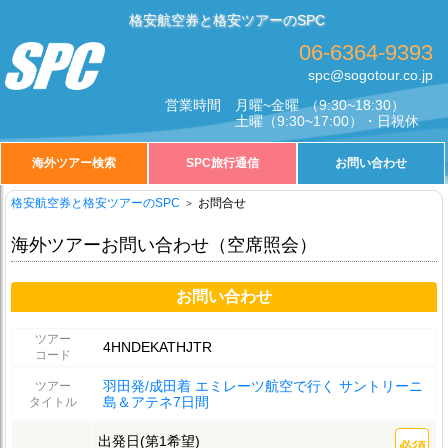
格安航空券と格安ツアーのSPC
06-6364-9393
spc@sogotour.co.jp
営業時間
月曜~金曜
（9:30~18:30）
土曜
（9:30~17:00）・日祝休
海外ツアー検索
SPC旅行通信
お問い合わせ
格安航空券と格安ツアーのSPC
お問合せ
海外ツアーお問い合わせ（空席照会）
お問い合わせ
ツアー
4HNDEKATHJTR
コード
羽田発/成田着 エミレーツ航空で行く サントリーニ
ツアー
島＆アテネ7日間
タイトル
出発日(第1希望)