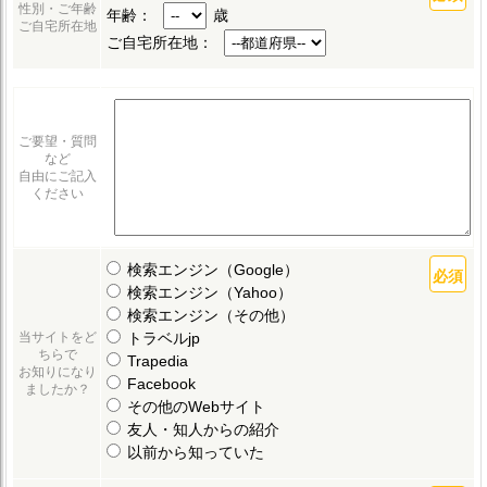
性別・ご年齢
年齢：
歳
ご自宅所在地
ご自宅所在地：
ご要望・質問
など
自由にご記入
ください
検索エンジン（Google）
検索エンジン（Yahoo）
検索エンジン（その他）
トラベルjp
当サイトをど
ちらで
Trapedia
お知りになり
Facebook
ましたか？
その他のWebサイト
友人・知人からの紹介
以前から知っていた