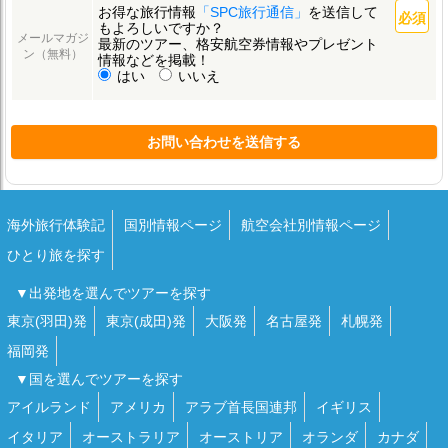
お得な旅行情報
「SPC旅行通信」
を送信して
もよろしいですか？
メールマガジ
最新のツアー、格安航空券情報やプレゼント
ン（無料）
情報などを掲載！
はい
いいえ
お問い合わせを送信する
海外旅行体験記
国別情報ページ
航空会社別情報ページ
ひとり旅を探す
▼出発地を選んでツアーを探す
東京(羽田)発
東京(成田)発
大阪発
名古屋発
札幌発
福岡発
▼国を選んでツアーを探す
アイルランド
アメリカ
アラブ首長国連邦
イギリス
イタリア
オーストラリア
オーストリア
オランダ
カナダ