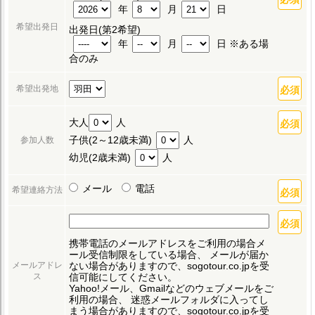
年
月
日
希望出発日
出発日(第2希望)
年
月
日 ※ある場
合のみ
希望出発地
大人
人
子供(2～12歳未満)
人
参加人数
幼児(2歳未満)
人
メール
電話
希望連絡方法
携帯電話のメールアドレスをご利用の場合メ
ール受信制限をしている場合、
メールが届か
ない場合がありますので、sogotour.co.jpを受
メールアドレ
信可能にしてください。
ス
Yahoo!メール、Gmailなどのウェブメールをご
利用の場合、
迷惑メールフォルダに入ってし
まう場合がありますので、sogotour.co.jpを受