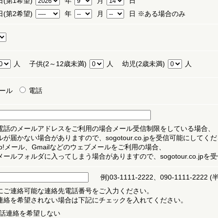
(第1希望)
年
月
日
(第2希望)
年
月
日 ※ある場合のみ
人
子供(2～12歳未満)
人
幼児(2歳未満)
人
ール
電話
電話のメールアドレスをご利用の場合メール受信制限をしている場合、
が届かない場合がありますので、sogotour.co.jpを受信可能にしてく
hoo!メール、Gmailなどのウェブメールをご利用の場合、
メールフォルダに入ってしまう場合がありますので、sogotour.co.jp
例)03-1111-2222、090-1111-2222 
にご連絡可能な連絡先電話番号をご入力ください。
連絡を希望されない場合は下記にチェックを入れてください。
話連絡を希望しない