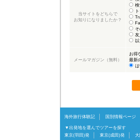
検
ト
当サイトをどちらで
Tr
お知りになりましたか？
Fa
そ
友
以
お得
メールマガジン（無料）
最新
は
海外旅行体験記
国別情報ページ
▼出発地を選んでツアーを探す
東京(羽田)発
東京(成田)発
大