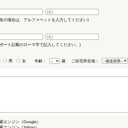
字名の場合は、アルファベットを入力してください)
スポート記載のローマ字で記入してください。)
：
男
女
年齢：
歳
ご自宅所在地：
索エンジン（Google）
索エンジン（Yahoo）