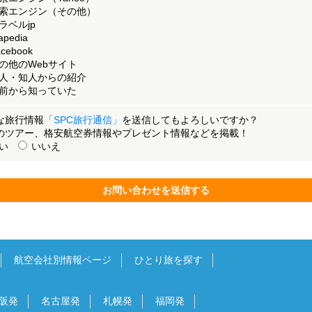
索エンジン（その他）
ラベルjp
apedia
cebook
の他のWebサイト
人・知人からの紹介
前から知っていた
な旅行情報
「SPC旅行通信」
を送信してもよろしいですか？
のツアー、格安航空券情報やプレゼント情報などを掲載！
い
いいえ
お問い合わせを送信する
航空会社別情報ページ
ひとり旅を探す
阪発
名古屋発
札幌発
福岡発