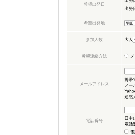
出発日
希望出発日
出発日
希望出発地
参加人数
大人
希望連絡方法
メ
携帯
メールアドレス
メール
Ya
迷惑
日中
電話番号
電話
電