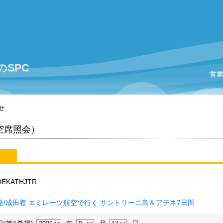
SPC
営
せ
（空席照会）
DEKATHJTR
発/成田着 エミレーツ航空で行く サントリーニ島＆アテネ7日間