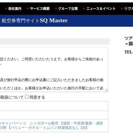
SQ Master
・航空券専門サイト
ツア
＜国
TEL
の取扱について
同意する
きキャンペーン☆ シンガポール航空 【成田・午前発/復路・成田
 4日間 【バリュー・ホテル・トムソン/部屋指定なし 2泊】