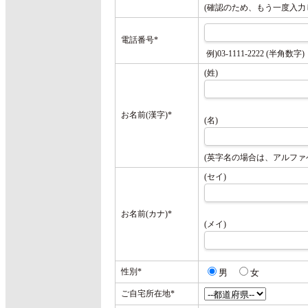
(確認のため、もう一度入力
電話番号
*
例)03-1111-2222 (半角数字)
(姓)
お名前(漢字)
*
(名)
(英字名の場合は、アルファ
(セイ)
お名前(カナ)
*
(メイ)
性別
*
男
女
ご自宅所在地
*