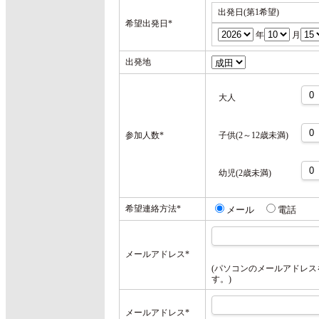
出発日(第1希望)
希望出発日
*
年
月
出発地
大人
参加人数
*
子供(2～12歳未満)
幼児(2歳未満)
希望連絡方法
*
メール
電話
メールアドレス
*
(パソコンのメールアドレ
す。)
メールアドレス
*