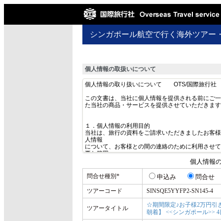
シンガポール航空で行く海外ツアー
個人情報の取扱いについて
個人情報
問合せ種別
*
申込み
問合せ
ツアーコード
SINSQE5YYFP2-SN145-4
☆期間限定♪お子様2万円引
ツアータイトル
朝着】 <<シンガポール>>