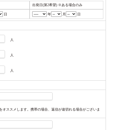
出発日(第2希望)
※ある場合のみ
日
年
月
日
人
人
人
スをオススメします。携帯の場合、返信が途切れる場合がございま