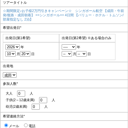
ツアータイトル
☆期間限定♪お子様2万円引きキャンペーン☆ シンガポール航空 【成田・午前
発/復路・成田朝着】 <<シンガポール>> 4日間 【バリュー・ホテル・トムソン/
部屋指定なし 2泊】
希望出発日
*
出発日(第1希望)
出発日(第2希望)
※ある場合のみ
年
年
月
日
月
日
出発地
参加人数
*
大人
人
子供(2～12歳未満)
人
幼児(2歳未満)
人
希望連絡方法
*
メール
電話