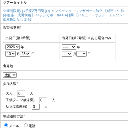
ツアータイトル
☆期間限定♪お子様2万円引きキャンペーン☆ シンガポール航空 【成田・午前
発/復路・成田朝着】 <<シンガポール>> 4日間 【バリュー・ホテル・トムソン/
部屋指定なし 2泊】
希望出発日
*
出発日(第1希望)
出発日(第2希望)
※ある場合のみ
年
年
月
日
月
日
出発地
参加人数
*
大人
人
子供(2～12歳未満)
人
幼児(2歳未満)
人
希望連絡方法
*
メール
電話