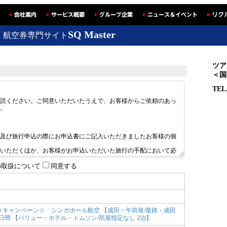
SQ Master
・航空券専門サイト
ツア
＜国
TEL
の取扱について
同意する
きキャンペーン☆ シンガポール航空 【成田・午前発/復路・成田
 4日間 【バリュー・ホテル・トムソン/部屋指定なし 2泊】