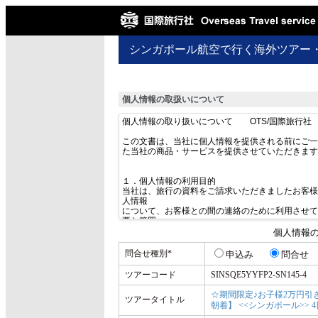
シンガポール航空で行く海外ツアー
個人情報の取扱いについて
個人情報
問合せ種別
*
申込み
問合せ
ツアーコード
SINSQE5YYFP2-SN145-4
☆期間限定♪お子様2万円引
ツアータイトル
朝着】 <<シンガポール>>