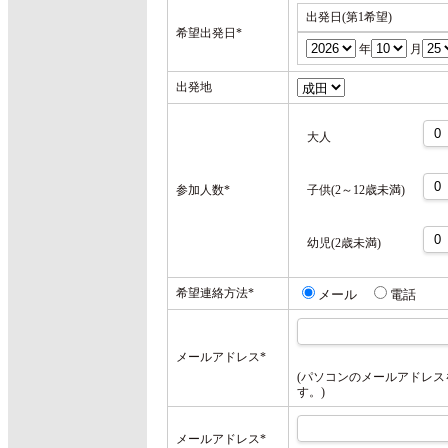
出発日(第1希望)
希望出発日
*
年
月
出発地
大人
参加人数
*
子供(2～12歳未満)
幼児(2歳未満)
希望連絡方法
*
メール
電話
メールアドレス
*
(パソコンのメールアドレ
す。)
メールアドレス
*