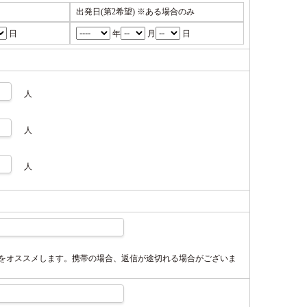
出発日(第2希望)
※ある場合のみ
日
年
月
日
人
人
人
スをオススメします。携帯の場合、返信が途切れる場合がございま