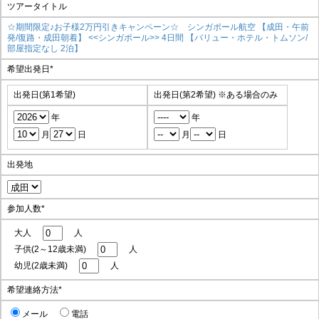
ツアータイトル
☆期間限定♪お子様2万円引きキャンペーン☆ シンガポール航空 【成田・午前
発/復路・成田朝着】 <<シンガポール>> 4日間 【バリュー・ホテル・トムソン/
部屋指定なし 2泊】
希望出発日
*
出発日(第1希望)
出発日(第2希望)
※ある場合のみ
年
年
月
日
月
日
出発地
参加人数
*
大人
人
子供(2～12歳未満)
人
幼児(2歳未満)
人
希望連絡方法
*
メール
電話