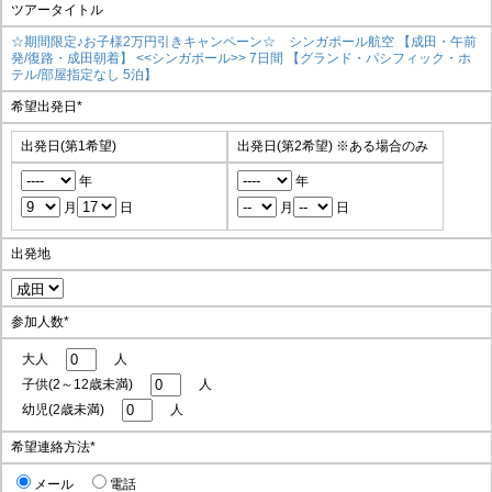
ツアータイトル
☆期間限定♪お子様2万円引きキャンペーン☆ シンガポール航空 【成田・午前
発/復路・成田朝着】 <<シンガポール>> 7日間 【グランド・パシフィック・ホ
テル/部屋指定なし 5泊】
希望出発日
*
出発日(第1希望)
出発日(第2希望)
※ある場合のみ
年
年
月
日
月
日
出発地
参加人数
*
大人
人
子供(2～12歳未満)
人
幼児(2歳未満)
人
希望連絡方法
*
メール
電話