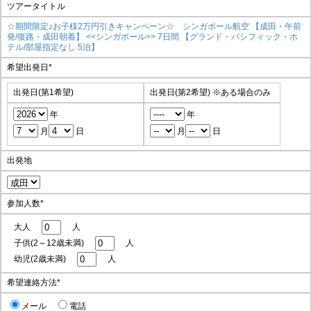
ツアータイトル
☆期間限定♪お子様2万円引きキャンペーン☆ シンガポール航空 【成田・午前
発/復路・成田朝着】 <<シンガポール>> 7日間 【グランド・パシフィック・ホ
テル/部屋指定なし 5泊】
希望出発日
*
出発日(第1希望)
出発日(第2希望)
※ある場合のみ
年
年
月
日
月
日
出発地
参加人数
*
大人
人
子供(2～12歳未満)
人
幼児(2歳未満)
人
希望連絡方法
*
メール
電話